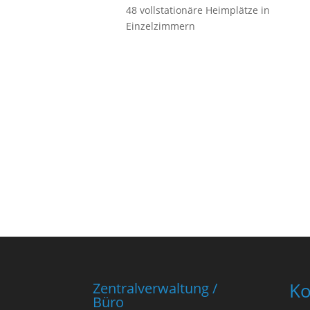
48 vollstationäre Heimplätze in
Einzelzimmern
Ko
Zentralverwaltung /
Büro